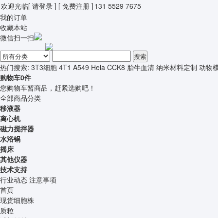
欢迎光临
[ 请登录 ]
[ 免费注册 ]
131 5529 7675
我的订单
收藏本站
微信扫一扫
搜索
热门搜索:
3T3细胞
4T1
A549
Hela
CCK8
胎牛血清
纳米材料定制
动物
购物车
0
件
您购物车暂商品，赶紧选购吧！
全部商品分类
移液器
离心机
磁力搅拌器
水浴锅
摇床
其他仪器
技术支持
行业动态
注意事项
首页
现货细胞株
质粒