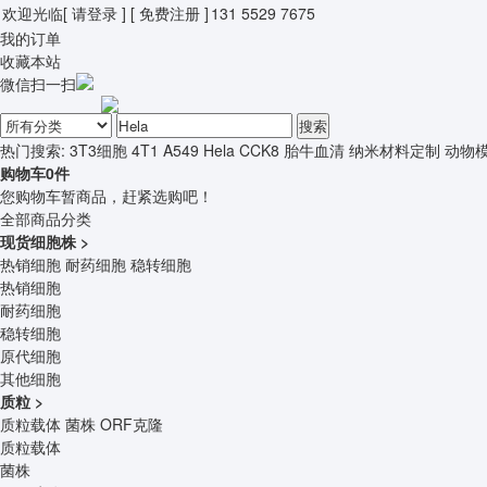
欢迎光临
[ 请登录 ]
[ 免费注册 ]
131 5529 7675
我的订单
收藏本站
微信扫一扫
搜索
热门搜索:
3T3细胞
4T1
A549
Hela
CCK8
胎牛血清
纳米材料定制
动物
购物车
0
件
您购物车暂商品，赶紧选购吧！
全部商品分类
现货细胞株
>
热销细胞
耐药细胞
稳转细胞
热销细胞
耐药细胞
稳转细胞
原代细胞
其他细胞
质粒
>
质粒载体
菌株
ORF克隆
质粒载体
菌株