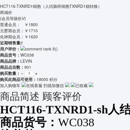
HCT116-TXNRD1细胞（人结肠癌细胞TXNRD1稳转株）
商城价
(会员等级价
V
)
普通会员：
￥1800
元婴期会员：
￥1710
化神期会员：
￥1620
近期销售量
0
用户评价：
(
)
商品货号：
WC038
商品品牌：
LEVIN
商品点击数：
901
购买数量：
-
+
购买此商品可使用：
18000 积分
加入购物车
在线客服
扫描加微信
已收藏
商品简述
顾客评价
HCT116-TXNRD1-sh
人
商品货号：
WC038