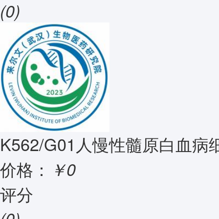
(0)
K562/G01人慢性髓原白血
价格：
￥0
评分
(0)