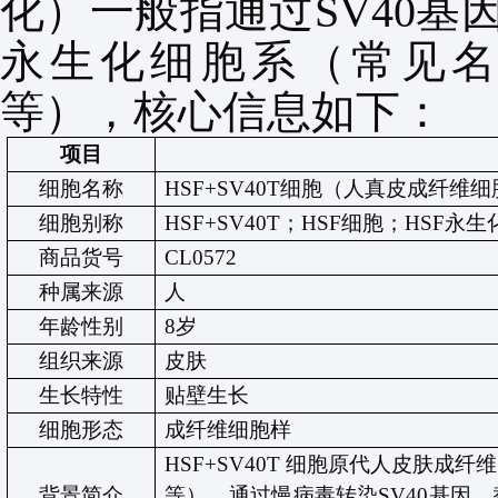
化
）一般指通过
SV40
基
永生化细胞系（常见
等），核心信息如下：
项目
细胞名称
HSF+SV40T
细胞（人真皮成纤维细
细胞别称
HSF+SV40T
；
HSF
细胞；
HSF
永生
商品货号
CL0572
种属来源
人
年龄性别
8
岁
组织来源
皮肤
生长特性
贴壁生长
细胞形态
成纤维细胞样
HSF+SV40T
细胞原代人皮肤成纤维
背景简介
等）
，通过慢病毒转染
SV40
基因，