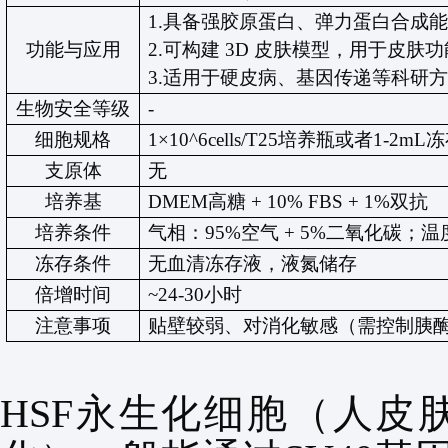
1.
具备强胶原蛋白、弹力蛋白合成
功能与应用
2.
可构建
3D
皮肤模型，用于皮肤
3.
适用于硬皮病、基因传递等科研
生物安全等级
-
细胞规格
1×10^6cells/T25
培养瓶或者
1
-2
mL
冻
支原体
无
培养基
DMEM
高糖
+ 10% FBS
+
1%
双抗
培养条件
气相：
95%
空气
+ 5%
二氧化碳；温
冻存条件
无血清冻存液，液氮储存
倍增时间
~24-30
小时
注意事项
贴壁较弱、对消化敏感（需控制胰
HSF
永生化细胞
（
人
皮