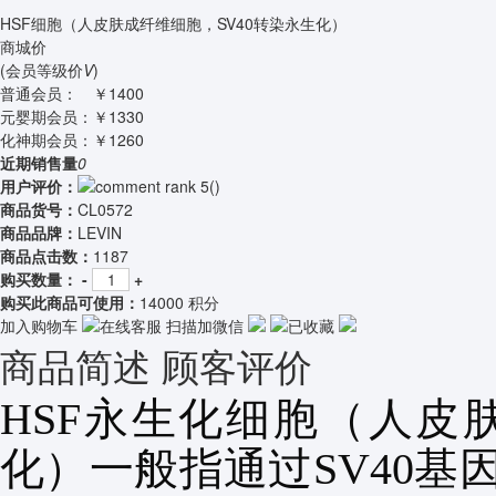
HSF细胞（人皮肤成纤维细胞，SV40转染永生化）
商城价
(会员等级价
V
)
普通会员：
￥1400
元婴期会员：
￥1330
化神期会员：
￥1260
近期销售量
0
用户评价：
(
)
商品货号：
CL0572
商品品牌：
LEVIN
商品点击数：
1187
购买数量：
-
+
购买此商品可使用：
14000 积分
加入购物车
在线客服
扫描加微信
已收藏
商品简述
顾客评价
HSF
永生化细胞
（
人
皮
化
）一般指通过
SV40
基