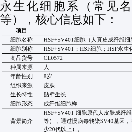
永生化细胞系（常见
等），核心信息如下：
项目
细胞名称
HSF+SV40T
细胞（人真皮成纤维细
细胞别称
HSF+SV40T
；
HSF
细胞；
HSF
永生
商品货号
CL0572
种属来源
人
年龄性别
8
岁
组织来源
皮肤
生长特性
贴壁生长
细胞形态
成纤维细胞样
HSF+SV40T
细胞原代人皮肤成纤维
背景简介
等）
，通过慢病毒转染
SV40
基因，
少
20
代以上）。