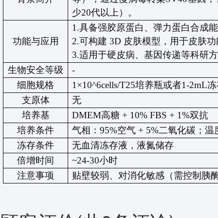
少
20
代以上）。
1.
具备强胶原蛋白、弹力蛋白合成
功能与应用
2.
可构建
3D
皮肤模型，用于皮肤
3.
适用于硬皮病、基因传递等科研
生物安全等级
-
细胞规格
1×10^6cells/T25
培养瓶或者
1
-2
mL
冻
支原体
无
培养基
DMEM
高糖
+ 10% FBS
+
1%
双抗
培养条件
气相：
95%
空气
+ 5%
二氧化碳；温
冻存条件
无血清冻存液，液氮储存
倍增时间
~24-30
小时
注意事项
贴壁较弱、对消化敏感（需控制胰