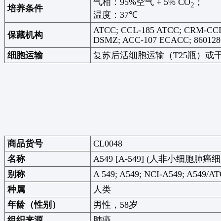
气相：
95%
空气
+ 5% CO
；
2
培养条件
温度：
37℃
ATCC; CCL-185 ATCC; CRM-CCL-
保藏机构
DSMZ; ACC-107 ECACC; 860128
细胞运输
复苏后活细胞运输（
T25
瓶）或
商品货号
CL0048
名称
A549 [A-549] (
人非小细胞肺癌细
别称
A 549; A549; NCI-A549; A549/A
种属
人类
年龄（性别）
男性，
58
岁
组织来源
肺癌