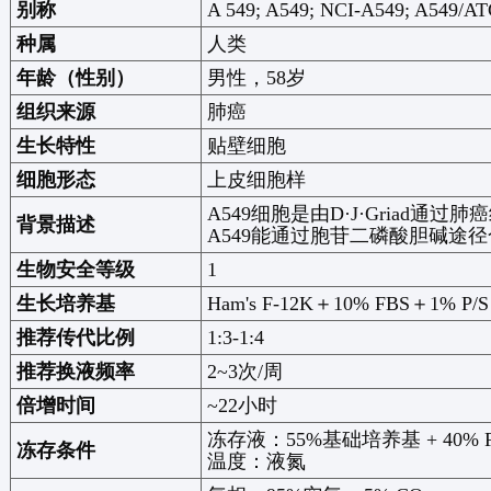
别称
A 549; A549; NCI-A549; A549/A
种属
人类
年龄（性别）
男性，
58
岁
组织来源
肺癌
生长特性
贴壁细胞
细胞形态
上皮细胞样
A549
细胞是由
D·J·Griad
通过肺癌
背景描述
A549
能通过胞苷二磷酸胆碱途径
生物安全等级
1
生长培养基
Ham's F-12K
＋
10% FBS
＋
1% P/S
推荐传代比例
1:3-1:4
推荐换液频率
2~3
次
/
周
倍增时间
~22
小时
冻存液：
55%
基础培养基
+ 40% 
冻存条件
温度：液氮