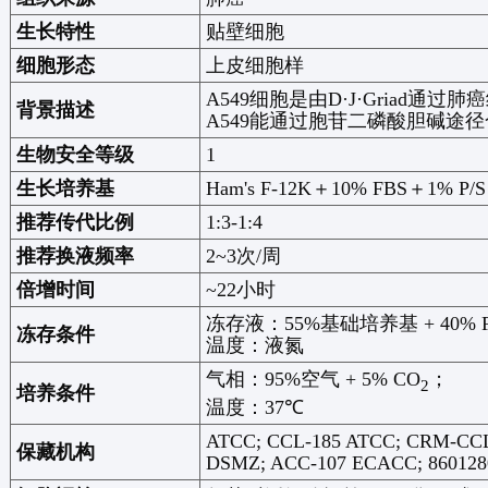
生长特性
贴壁细胞
细胞形态
上皮细胞样
A549
细胞是由
D·J·Griad
通过肺癌
背景描述
A549
能通过胞苷二磷酸胆碱途径
生物安全等级
1
生长培养基
Ham's F-12K
＋
10% FBS
＋
1% P/S
推荐传代比例
1:3-1:4
推荐换液频率
2~3
次
/
周
倍增时间
~22
小时
冻存液：
55%
基础培养基
+ 40% 
冻存条件
温度：液氮
气相：
95%
空气
+ 5% CO
；
2
培养条件
温度：
37℃
ATCC; CCL-185 ATCC; CRM-CCL-
保藏机构
DSMZ; ACC-107 ECACC; 860128