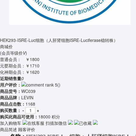
HEK293-ISRE-Luc细胞（人胚肾细胞ISRE-Luciferase稳转株）
商城价
(会员等级价
V
)
普通会员：
￥1800
元婴期会员：
￥1710
化神期会员：
￥1620
近期销售量
0
用户评价：
(
)
商品货号：
WC039
商品品牌：
LEVIN
商品点击数：
1168
购买数量：
-
+
购买此商品可使用：
18000 积分
加入购物车
在线客服
扫描加微信
已收藏
商品简述
顾客评价