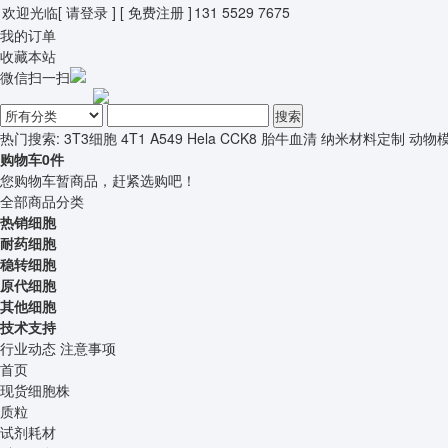
欢迎光临
[ 请登录 ]
[ 免费注册 ]
131 5529 7675
我的订单
收藏本站
微信扫一扫
搜索
热门搜索:
3T3细胞
4T1
A549
Hela
CCK8
胎牛血清
纳米材料定制
动物
购物车
0
件
您购物车暂商品，赶紧选购吧！
全部商品分类
热销细胞
耐药细胞
稳转细胞
原代细胞
其他细胞
技术支持
行业动态
注意事项
首页
现货细胞株
质粒
试剂耗材