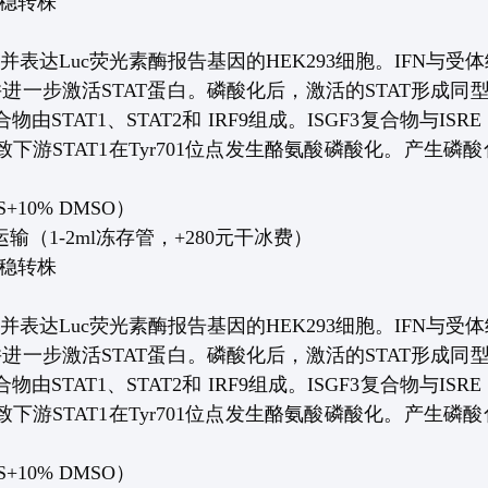
稳转株
并表达
Luc
荧光素酶报告基因的
HEK293
细胞。
IFN
与受体
并进一步激活
STAT
蛋白。磷酸化后，激活的
STAT
形成同
合物由
STAT1
、
STAT2
和
IRF9
组成。
ISGF3
复合物与
ISRE
致下游
STAT1
在
Tyr701
位点发生酪氨酸磷酸化。产生磷酸
BS+10% DMSO
）
运输（
1-2ml
冻存管，
+280
元干冰费）
稳转株
并表达
Luc
荧光素酶报告基因的
HEK293
细胞。
IFN
与受体
并进一步激活
STAT
蛋白。磷酸化后，激活的
STAT
形成同
合物由
STAT1
、
STAT2
和
IRF9
组成。
ISGF3
复合物与
ISRE
致下游
STAT1
在
Tyr701
位点发生酪氨酸磷酸化。产生磷酸
BS+10% DMSO
）