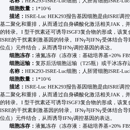
名称：
HEK293-ISRE-Luc
细胞；人胚肾细胞
ISRE-Luc
细胞数量：
1*10^6
描述：
ISRE-Luc HEK293
报告基因细胞是由
ISRE
调控
基二聚化和重排，从而通过自身磷酸化激活相关
JAK
，
的转录。
I
型干扰素还可诱导
ISGF3
复合物的形成，该复
ISRE
的干扰素刺激基因的转录。
IFNγ
与
IFNγ
受体结合导
位点）元件结合，从而诱导
IFNγ
调控基因的表达。
细胞冻存：
液氮冻存（冻存液：基础培养基
+20% F
细胞运输：
复苏后活细胞运输（
T25
瓶）或干冰冻存
名称：
HEK293-ISRE-Luc
细胞；人胚肾细胞
ISRE-Luc
细胞数量：
1*10^6
描述：
ISRE-Luc HEK293
报告基因细胞是由
ISRE
调控
基二聚化和重排，从而通过自身磷酸化激活相关
JAK
，
的转录。
I
型干扰素还可诱导
ISGF3
复合物的形成，该复
ISRE
的干扰素刺激基因的转录。
IFNγ
与
IFNγ
受体结合导
位点）元件结合，从而诱导
IFNγ
调控基因的表达。
细胞冻存：
液氮冻存（冻存液：基础培养基
+20% F